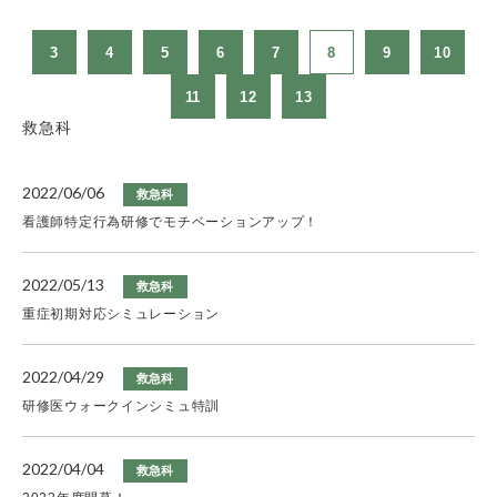
3
4
5
6
7
8
9
10
11
12
13
救急科
2022/06/06
救急科
看護師特定行為研修でモチベーションアップ！
2022/05/13
救急科
重症初期対応シミュレーション
2022/04/29
救急科
研修医ウォークインシミュ特訓
2022/04/04
救急科