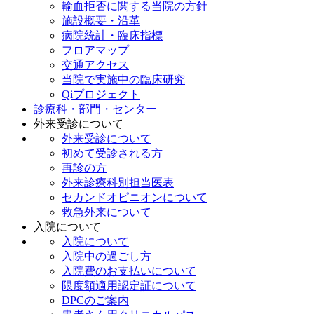
輸血拒否に関する当院の方針
施設概要・沿革
病院統計・臨床指標
フロアマップ
交通アクセス
当院で実施中の臨床研究
Qiプロジェクト
診療科・部門・センター
外来受診について
外来受診について
初めて受診される方
再診の方
外来診療科別担当医表
セカンドオピニオンについて
救急外来について
入院について
入院について
入院中の過ごし方
入院費のお支払いについて
限度額適用認定証について
DPCのご案内