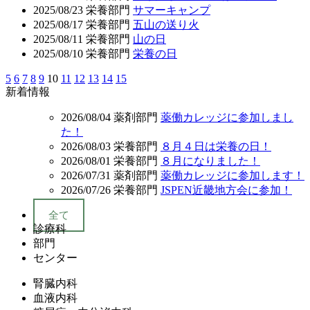
2025/08/23
栄養部門
サマーキャンプ
2025/08/17
栄養部門
五山の送り火
2025/08/11
栄養部門
山の日
2025/08/10
栄養部門
栄養の日
5
6
7
8
9
10
11
12
13
14
15
新着情報
2026/08/04
薬剤部門
薬働カレッジに参加しまし
た！
2026/08/03
栄養部門
８月４日は栄養の日！
2026/08/01
栄養部門
８月になりました！
2026/07/31
薬剤部門
薬働カレッジに参加します！
2026/07/26
栄養部門
JSPEN近畿地方会に参加！
全て
診療科
部門
センター
腎臓内科
血液内科