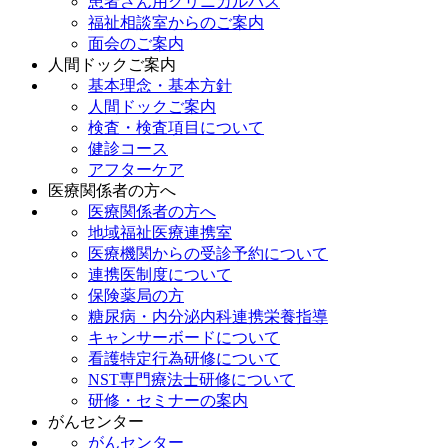
患者さん用クリニカルパス
福祉相談室からのご案内
面会のご案内
人間ドックご案内
基本理念・基本方針
人間ドックご案内
検査・検査項目について
健診コース
アフターケア
医療関係者の方へ
医療関係者の方へ
地域福祉医療連携室
医療機関からの受診予約について
連携医制度について
保険薬局の方
糖尿病・内分泌内科連携栄養指導
キャンサーボードについて
看護特定行為研修について
NST専門療法士研修について
研修・セミナーの案内
がんセンター
がんセンター