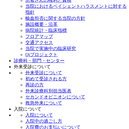
患者さんの権利と責務
当院におけるペイシェントハラスメントに対する
指針
輸血拒否に関する当院の方針
施設概要・沿革
病院統計・臨床指標
フロアマップ
交通アクセス
当院で実施中の臨床研究
Qiプロジェクト
診療科・部門・センター
外来受診について
外来受診について
初めて受診される方
再診の方
外来診療科別担当医表
セカンドオピニオンについて
救急外来について
入院について
入院について
入院中の過ごし方
入院費のお支払いについて