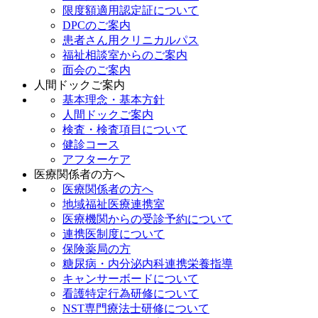
限度額適用認定証について
DPCのご案内
患者さん用クリニカルパス
福祉相談室からのご案内
面会のご案内
人間ドックご案内
基本理念・基本方針
人間ドックご案内
検査・検査項目について
健診コース
アフターケア
医療関係者の方へ
医療関係者の方へ
地域福祉医療連携室
医療機関からの受診予約について
連携医制度について
保険薬局の方
糖尿病・内分泌内科連携栄養指導
キャンサーボードについて
看護特定行為研修について
NST専門療法士研修について