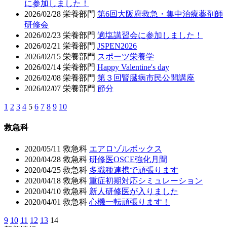
に参加しました！
2026/02/28
栄養部門
第6回大阪府救急・集中治療薬剤師
研修会
2026/02/23
栄養部門
適塩講習会に参加しました！
2026/02/21
栄養部門
JSPEN2026
2026/02/15
栄養部門
スポーツ栄養学
2026/02/14
栄養部門
Happy Valentine's day
2026/02/08
栄養部門
第３回腎臓病市民公開講座
2026/02/07
栄養部門
節分
1
2
3
4
5
6
7
8
9
10
救急科
2020/05/11
救急科
エアロゾルボックス
2020/04/28
救急科
研修医OSCE強化月間
2020/04/25
救急科
多職種連携で頑張ります
2020/04/18
救急科
重症初期対応シミュレーション
2020/04/10
救急科
新人研修医が入りました
2020/04/01
救急科
心機一転頑張ります！
9
10
11
12
13
14