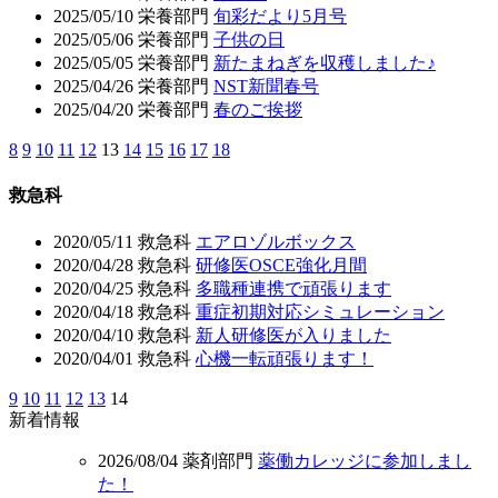
2025/05/10
栄養部門
旬彩だより5月号
2025/05/06
栄養部門
子供の日
2025/05/05
栄養部門
新たまねぎを収穫しました♪
2025/04/26
栄養部門
NST新聞春号
2025/04/20
栄養部門
春のご挨拶
8
9
10
11
12
13
14
15
16
17
18
救急科
2020/05/11
救急科
エアロゾルボックス
2020/04/28
救急科
研修医OSCE強化月間
2020/04/25
救急科
多職種連携で頑張ります
2020/04/18
救急科
重症初期対応シミュレーション
2020/04/10
救急科
新人研修医が入りました
2020/04/01
救急科
心機一転頑張ります！
9
10
11
12
13
14
新着情報
2026/08/04
薬剤部門
薬働カレッジに参加しまし
た！