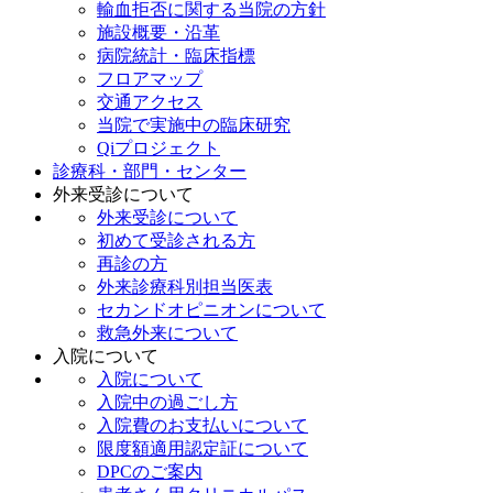
輸血拒否に関する当院の方針
施設概要・沿革
病院統計・臨床指標
フロアマップ
交通アクセス
当院で実施中の臨床研究
Qiプロジェクト
診療科・部門・センター
外来受診について
外来受診について
初めて受診される方
再診の方
外来診療科別担当医表
セカンドオピニオンについて
救急外来について
入院について
入院について
入院中の過ごし方
入院費のお支払いについて
限度額適用認定証について
DPCのご案内