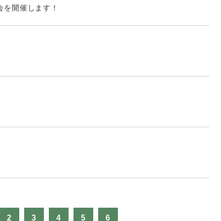
見学会を開催します！
！
2
3
4
5
6