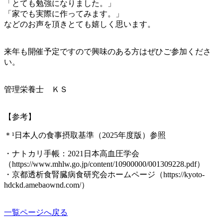
「とても勉強になりました。」
「家でも実際に作ってみます。」
などのお声を頂きとても嬉しく思います。
来年も開催予定ですので興味のある方はぜひご参加くださ
い。
管理栄養士 ＫＳ
【参考】
＊¹日本人の食事摂取基準（
2025
年度版）参照
・ナトカリ手帳：2021日本高血圧学会
（https://www.mhlw.go.jp/content/10900000/001309228.pdf）
・京都透析食腎臓病食研究会ホームページ（https://kyoto-
hdckd.amebaownd.com/）
一覧ページへ戻る