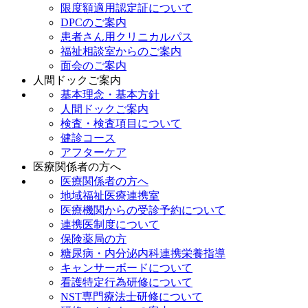
限度額適用認定証について
DPCのご案内
患者さん用クリニカルパス
福祉相談室からのご案内
面会のご案内
人間ドックご案内
基本理念・基本方針
人間ドックご案内
検査・検査項目について
健診コース
アフターケア
医療関係者の方へ
医療関係者の方へ
地域福祉医療連携室
医療機関からの受診予約について
連携医制度について
保険薬局の方
糖尿病・内分泌内科連携栄養指導
キャンサーボードについて
看護特定行為研修について
NST専門療法士研修について