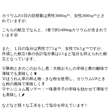
カリウムの
1
日の目標量は男性
3000
㎎
*
¹、女性
2600
㎎
*
¹とさ
れていますが、
こちらの献立でなんと、1食で約
1400mg
カリウムが含まれて
います😮
また、１日の塩分は男性で
7.5
ｇ
*
¹、女性で
6.5
ｇ
*
¹ですが、
作成した献立1食の合計塩分量は
2.1
ｇと塩分も抑えられた献
立となっています。
💡豚肉ときのこのおろし煮：大根おろしの辛味と酢の酸味で
薄味でも美味しく🍄
💡ほうれん草の和え物：きな粉を使用し、カリウムUPとき
な粉の風味で美味しく🥬
💡ヤンニョム風ソテー：一味唐辛子の辛味を効かせて薄味で
も美味しく🌶
などなど様々な工夫をして塩分を抑えています✨