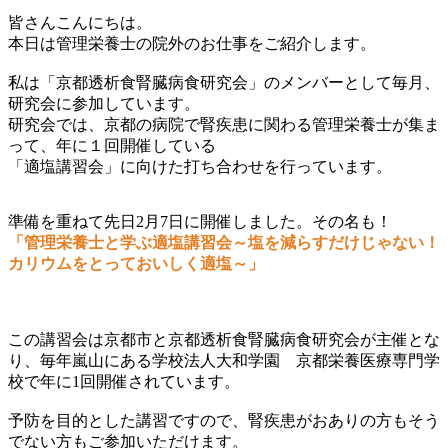
皆さんこんにちは。
本日は管理栄養士の院外のお仕事をご紹介します。
私は「京都透析食腎臓病食研究会」のメンバーとして毎月、
研究会に参加しています。
研究会では、京都の病院で腎疾患に関わる管理栄養士が集ま
って、年に１回開催している
「適塩講習会」に向けた打ち合わせを行っています。
準備を重ねて先日2
月
7
日に開催しました。その名も！
「管理栄養士と学ぶ適塩講習会～塩を減らすだけじゃない！
カリウムをとっておいしく適塩～」
この講習会は京都市と京都透析食腎臓病食研究会が主催とな
り、毎年嵐山にある学校法人大和学園 京都栄養医療専門学
校で年に
1
回開催されています。
予防を目的とした講習ですので、腎疾患がおありの方もそう
でない方もご参加いただけます。