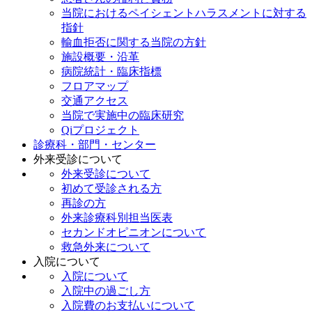
当院におけるペイシェントハラスメントに対する
指針
輸血拒否に関する当院の方針
施設概要・沿革
病院統計・臨床指標
フロアマップ
交通アクセス
当院で実施中の臨床研究
Qiプロジェクト
診療科・部門・センター
外来受診について
外来受診について
初めて受診される方
再診の方
外来診療科別担当医表
セカンドオピニオンについて
救急外来について
入院について
入院について
入院中の過ごし方
入院費のお支払いについて