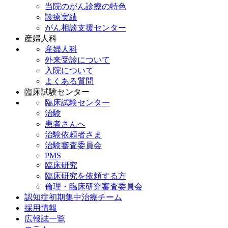
当院のがん診療の特色
診療実績
がん相談支援センター
産婦人科
産婦人科
外来受診について
入院について
よくある質問
臨床試験センター
臨床試験センター
治験
患者さんへ
治験依頼者さま
治験審査委員会
PMS
臨床研究
臨床研究を依頼する方
倫理・臨床研究審査委員会
認知症初期集中治療チーム
採用情報
広報誌一覧