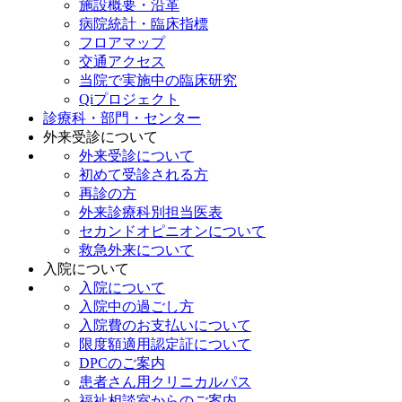
施設概要・沿革
病院統計・臨床指標
フロアマップ
交通アクセス
当院で実施中の臨床研究
Qiプロジェクト
診療科・部門・センター
外来受診について
外来受診について
初めて受診される方
再診の方
外来診療科別担当医表
セカンドオピニオンについて
救急外来について
入院について
入院について
入院中の過ごし方
入院費のお支払いについて
限度額適用認定証について
DPCのご案内
患者さん用クリニカルパス
福祉相談室からのご案内