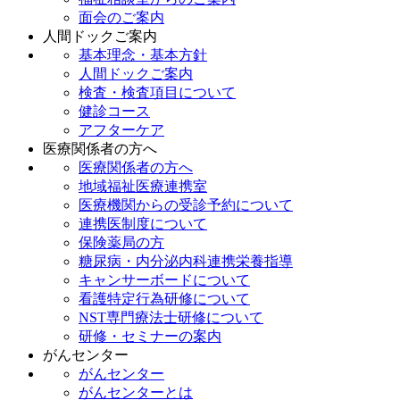
面会のご案内
人間ドックご案内
基本理念・基本方針
人間ドックご案内
検査・検査項目について
健診コース
アフターケア
医療関係者の方へ
医療関係者の方へ
地域福祉医療連携室
医療機関からの受診予約について
連携医制度について
保険薬局の方
糖尿病・内分泌内科連携栄養指導
キャンサーボードについて
看護特定行為研修について
NST専門療法士研修について
研修・セミナーの案内
がんセンター
がんセンター
がんセンターとは