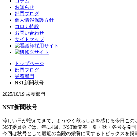
コラム
お知らせ
部門ブログ
個人情報保護方針
コロナ特設
お問い合わせ
サイトマップ
トップページ
部門ブログ
栄養部門
NST新聞秋号
2025/10/19
栄養部門
NST新聞秋号
涼しい日が増えてきて、ようやく秋らしさを感じる今日この頃
NST委員会では、年に4回、NST新聞春・夏・秋・冬号を発
今回は秋号として最近の当院の栄養に関するトピックスを掲載