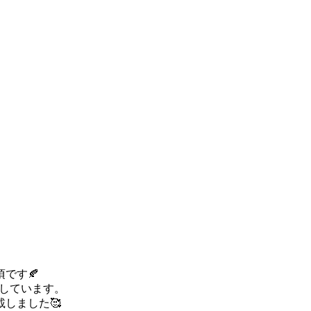
です🍂
刊しています。
しました🥰