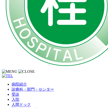
病院紹介
診療科・部門・センター
受診
入院
人間ドック