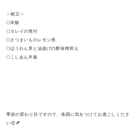
～献立～
🌕米飯
🌕カレイの煮付
🌕さつまいものレモン煮
🌕ほうれん草と油揚げの酢味噌和え
🌕こしあん羊羹
季節の変わり目ですので、体調に気をつけてお過ごしくださ
い😌🍂