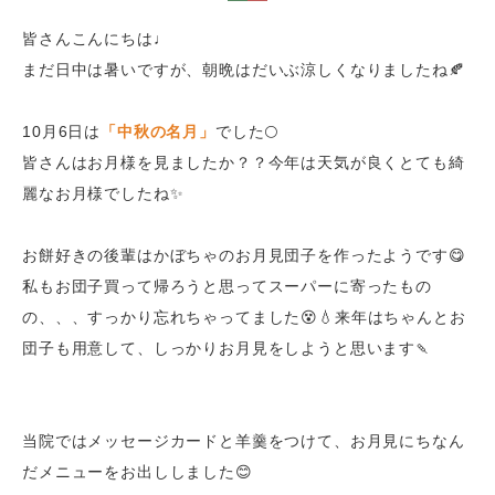
皆さんこんにちは♩
まだ日中は暑いですが、朝晩はだいぶ涼しくなりましたね🍂
10月6日は
「中秋の名月」
でした🌕
皆さんはお月様を見ましたか？？今年は天気が良くとても綺
麗なお月様でしたね✨
お餅好きの後輩はかぼちゃのお月見団子を作ったようです😋
私もお団子買って帰ろうと思ってスーパーに寄ったもの
の、、、すっかり忘れちゃってました😵💧来年はちゃんとお
団子も用意して、しっかりお月見をしようと思います🍡
当院ではメッセージカードと羊羹をつけて、お月見にちなん
だメニューをお出ししました😊