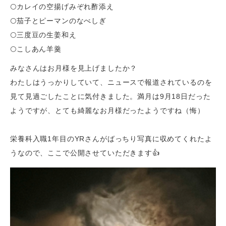
🌕カレイの空揚げみぞれ酢添え
🌕茄子とピーマンのなべしぎ
🌕三度豆の生姜和え
🌕こしあん羊羹
みなさんはお月様を見上げましたか？
わたしはうっかりしていて、ニュースで報道されているのを
見て見過ごしたことに気付きました。満月は9月18日だった
ようですが、とても綺麗なお月様だったようですね（悔）
栄養科入職1年目のYRさんがばっちり写真に収めてくれたよ
うなので、ここで公開させていただきます👍