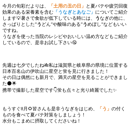
今月の旬彩だよりは、
「土用の丑の日」
と夏バテや疲労回復
効果のある栄養素を含む
「うなぎとあなご」
についてご紹介
します💡暑さで食欲が低下している時には、
う
なぎの他に、
さっぱりとした”
う
どん”や酸味のある”
う
めぼし”などもいい
ですね。
うなぎを使った当院のレシピやおいしい温め方などもご紹介
しているので、是非お試し下さい🤤
先週は七夕でしたね🎋私は滋賀県と岐阜県の県境に位置する
日本百名山の伊吹山に星空と蛍を見に行きました！
その日は偶然にも新月で、満天の星空を見ることができまし
た🌑🌟
携帯で撮影した星空です👇蛍も点々と光り綺麗でした✨
もうすぐ8月🌻皆さんも是非うなぎをはじめ、
「う」
の付く
ものを食べて夏バテ対策をしましょう！
水分もこまめに摂取してくださいね！