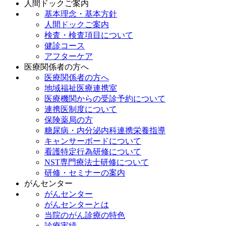
人間ドックご案内
基本理念・基本方針
人間ドックご案内
検査・検査項目について
健診コース
アフターケア
医療関係者の方へ
医療関係者の方へ
地域福祉医療連携室
医療機関からの受診予約について
連携医制度について
保険薬局の方
糖尿病・内分泌内科連携栄養指導
キャンサーボードについて
看護特定行為研修について
NST専門療法士研修について
研修・セミナーの案内
がんセンター
がんセンター
がんセンターとは
当院のがん診療の特色
診療実績