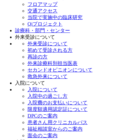
フロアマップ
交通アクセス
当院で実施中の臨床研究
Qiプロジェクト
診療科・部門・センター
外来受診について
外来受診について
初めて受診される方
再診の方
外来診療科別担当医表
セカンドオピニオンについて
救急外来について
入院について
入院について
入院中の過ごし方
入院費のお支払いについて
限度額適用認定証について
DPCのご案内
患者さん用クリニカルパス
福祉相談室からのご案内
面会のご案内